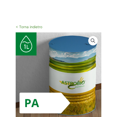
Vai
al
contenuto
< Torna indietro