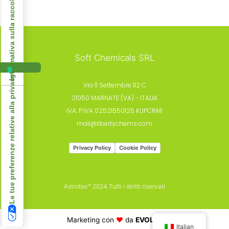
Informativa sulla raccolta
Soft Chemicals SRL
Le tue preferenze relative alla privacy
Via 11 Settembre 112 C
21050 MARNATE (VA) - ITALIA
IVA: P.IVA 02521550125 KUPCRMI
mail@libertychems.com
Privacy Policy
Cookie Policy
Astrobio™ 2024 Tutti i diritti riservati
Marketing con
♥️
da
EVOLVE
Italian