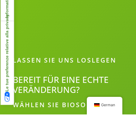
Le tue preferenze relative alla privacy
LASSEN SIE UNS LOSLEGEN
BEREIT FÜR EINE ECHTE
VERÄNDERUNG?
WÄHLEN SIE BIOSOLVENT!
German
KONTAKT US