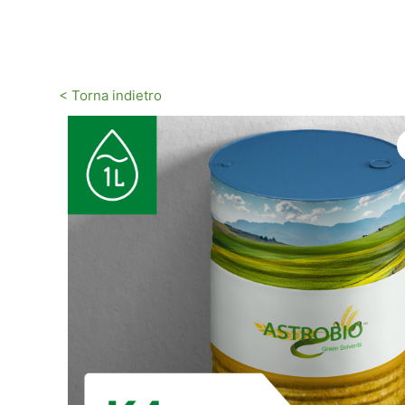
Vai
al
contenuto
< Torna indietro