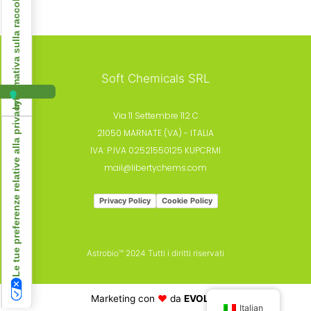
Informativa sulla raccolta
Soft Chemicals SRL
Le tue preferenze relative alla privacy
Via 11 Settembre 112 C
21050 MARNATE (VA) - ITALIA
IVA: P.IVA 02521550125 KUPCRMI
mail@libertychems.com
Privacy Policy
Cookie Policy
Astrobio™ 2024 Tutti i diritti riservati
Marketing con
♥️
da
EVOLVE
Italian