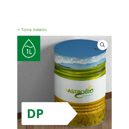
Vai
al
contenuto
< Torna indietro