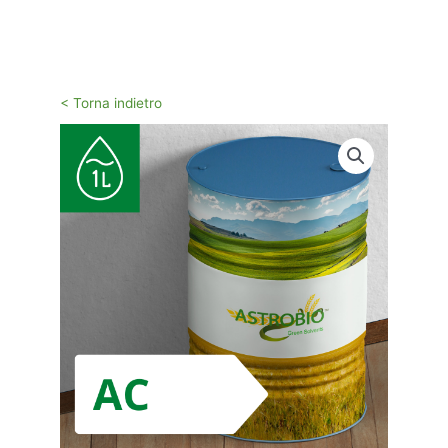
Vai
al
contenuto
< Torna indietro